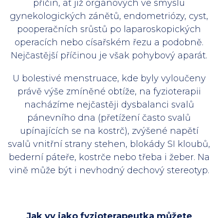
příčin, ať již orgánových ve smyslu
gynekologických zánětů, endometriózy, cyst,
pooperačních srůstů po laparoskopických
operacích nebo císařském řezu a podobně.
Nejčastější příčinou je však pohybový aparát.
U bolestivé menstruace, kde byly vyloučeny
právě výše zmíněné obtíže, na fyzioterapii
nacházíme nejčastěji dysbalanci svalů
pánevního dna (přetížení často svalů
upínajících se na kostrč), zvýšené napětí
svalů vnitřní strany stehen, blokády SI kloubů,
bederní páteře, kostrče nebo třeba i žeber. Na
vině může být i nevhodný dechový stereotyp.
Jak vy jako fyzioterapeutka můžete