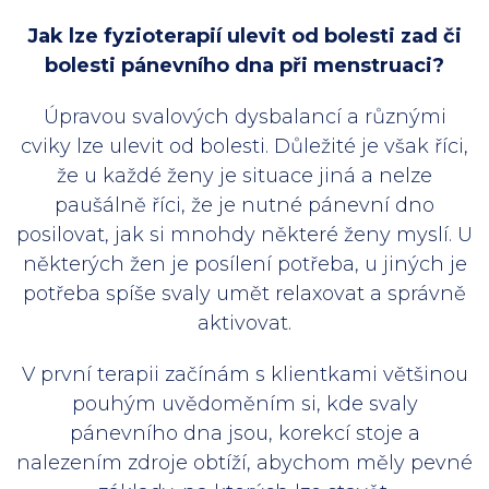
Jak lze fyzioterapií ulevit od bolesti zad či
bolesti pánevního dna při menstruaci?
Úpravou svalových dysbalancí a různými
cviky lze ulevit od bolesti. Důležité je však říci,
že u každé ženy je situace jiná a nelze
paušálně říci, že je nutné pánevní dno
posilovat, jak si mnohdy některé ženy myslí. U
některých žen je posílení potřeba, u jiných je
potřeba spíše svaly umět relaxovat a správně
aktivovat.
V první terapii začínám s klientkami většinou
pouhým uvědoměním si, kde svaly
pánevního dna jsou, korekcí stoje a
nalezením zdroje obtíží, abychom měly pevné