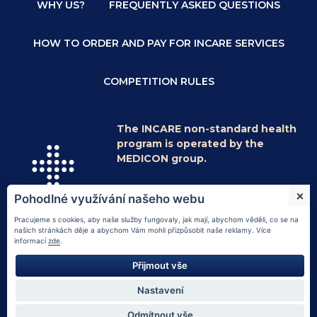
WHY US?
FREQUENTLY ASKED QUESTIONS
HOW TO ORDER AND PAY FOR INCARE SERVICES
COMPETITION RULES
The INCARE non-standard health
program is operated by the
MEDICON group.
© 2026
Medicon a.s.
|
Information on
Pohodlné využívání našeho webu
processing of personal data
|
vnitřní řád
|
náměty a stížnosti
|
Nastavení cookies
Pracujeme s cookies, aby naše služby fungovaly, jak mají, abychom věděli, co se na
našich stránkách děje a abychom Vám mohli přizpůsobit naše reklamy. Více
Web designed by Tom Atom
informací
zde
.
Přijmout vše
Stay in touch with us
Nastavení
fb.com/incaremedicon
Odmítnout vše