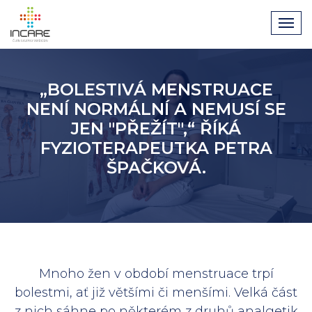
„BOLESTIVÁ MENSTRUACE
NENÍ NORMÁLNÍ A NEMUSÍ SE
JEN "PŘEŽÍT",“ ŘÍKÁ
FYZIOTERAPEUTKA PETRA
ŠPAČKOVÁ.
Mnoho žen v období menstruace trpí
bolestmi, ať již většími či menšími. Velká část
z nich sáhne po některém z druhů analgetik