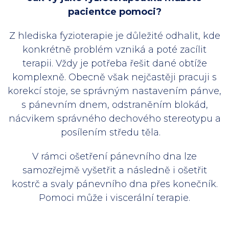
pacientce pomoci?
Z hlediska fyzioterapie je důležité odhalit, kde
konkrétně problém vzniká a poté zacílit
terapii. Vždy je potřeba řešit dané obtíže
komplexně. Obecně však nejčastěji pracuji s
korekcí stoje, se správným nastavením pánve,
s pánevním dnem, odstraněním blokád,
nácvikem správného dechového stereotypu a
posílením středu těla.
V rámci ošetření pánevního dna lze
samozřejmě vyšetřit a následně i ošetřit
kostrč a svaly pánevního dna přes konečník.
Pomoci může i viscerální terapie.